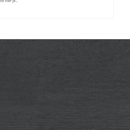
el hier je...
Laatste nieuws
Kom je bij ons werken?
Corona virus
Aftermovie Glemmer Beach 2019!
Festivlog! New Horizons 2019
Thank you Metallica!