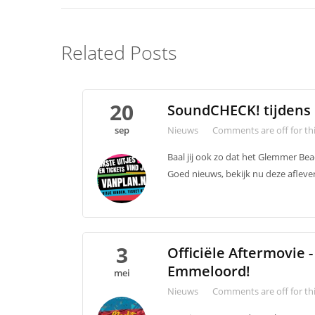
Related Posts
20
SoundCHECK! tijden
sep
Nieuws
Comments are off for thi
Baal jij ook zo dat het Glemmer Beac
Goed nieuws, bekijk nu deze aflever
3
Officiële Aftermovie 
Emmeloord!
mei
Nieuws
Comments are off for thi