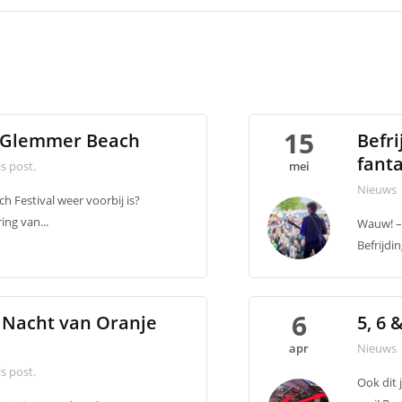
15
s Glemmer Beach
Befri
fanta
s post.
mei
Nieuws
h Festival weer voorbij is?
ing van...
Wauw! –
Befrijdi
6
- Nacht van Oranje
5, 6 
apr
Nieuws
s post.
Ook dit 