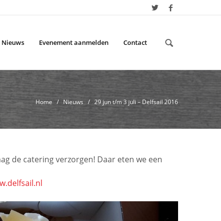
Nieuws
Evenement aanmelden
Contact
Home
/
Nieuws
/ 29 jun t/m 3 juli – Delfsail 2016
g mag de catering verzorgen! Daar eten we een
.delfsail.nl