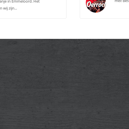
mei! Best
ranje in Emmeloord. Het
wij zijn...
es
Social Media
voor verkoop dranken en snacks op
en in Nederland, Duitsland en
k. Werkzaamheden voornamelijk in
den van april - november.
it is een must!
teer