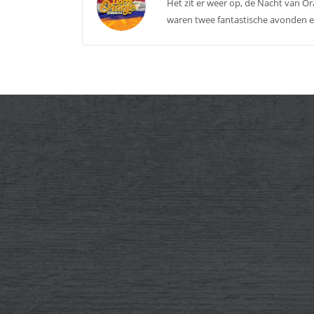
Het zit er weer op, de Nacht van O
waren twee fantastische avonden en 
Contact Info
Vacatur
info@event-catering.nl
16+. M/V 
evenement
0031 527 62 32 24
Oostenrij
0031 527 75 03 96
de weeken
Produktieweg 7, 8304 AV
Flexibilite
Emmeloord, Nederland
sollici