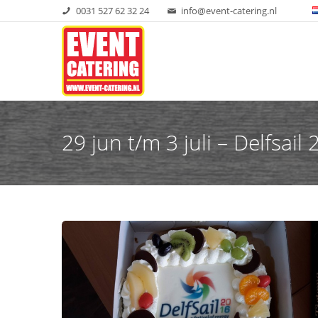
0031 527 62 32 24
info@event-catering.nl
29 jun t/m 3 juli – Delfsail