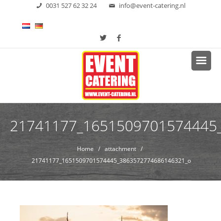
0031 527 62 32 24
info@event-catering.nl
21741177_1651509701574445
Home
/ attachment /
21741177_1651509701574445_3863572774686146321_o