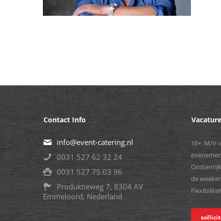
Contact Info
Vacatur
info@event-catering.nl
16+. M/V 
evenement
0031 527 62 32 24
Oostenrij
0031 527 75 03 96
de weeken
Produktieweg 7, 8304 AV
Flexibilite
Emmeloord, Nederland
sollici