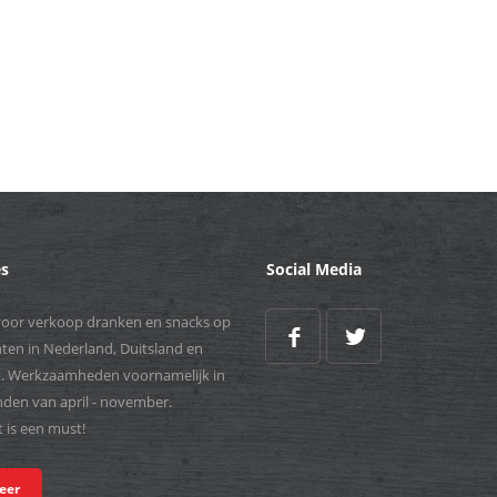
es
Social Media
voor verkoop dranken en snacks op
en in Nederland, Duitsland en
k. Werkzaamheden voornamelijk in
den van april - november.
it is een must!
teer